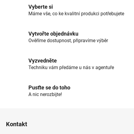
l
Vyberte si
á
d
Máme vše, co ke kvalitní produkci potřebujete
a
c
í
Vytvořte objednávku
p
Ověříme dostupnost, připravíme výběr
r
v
k
Vyzvedněte
y
Techniku vám předáme u nás v agentuře
v
ý
p
Pusťte se do toho
i
A nic nerozbijte!
s
u
Z
á
Kontakt
p