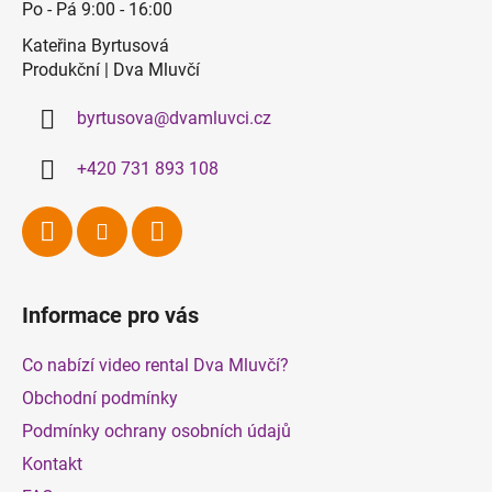
a
Po - Pá 9:00 - 16:00
t
Kateřina Byrtusová
í
Produkční | Dva Mluvčí
byrtusova
@
dvamluvci.cz
+420 731 893 108
Informace pro vás
Co nabízí video rental Dva Mluvčí?
Obchodní podmínky
Podmínky ochrany osobních údajů
Kontakt