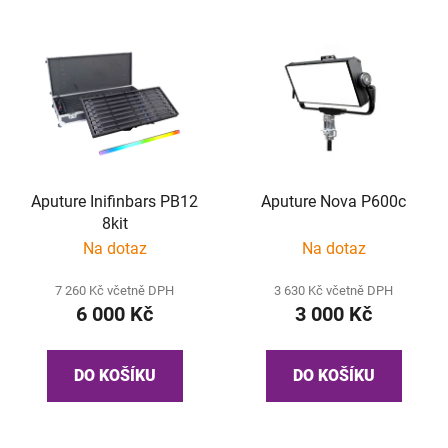
í
V
p
ý
r
p
o
i
d
s
u
p
k
r
t
Aputure Inifinbars PB12
Aputure Nova P600c
o
ů
8kit
d
Na dotaz
Na dotaz
u
k
7 260 Kč včetně DPH
3 630 Kč včetně DPH
t
6 000 Kč
3 000 Kč
ů
DO KOŠÍKU
DO KOŠÍKU