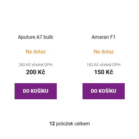
Aputure A7 bulb
Amaran F1
Na dotaz
Na dotaz
242 Kč včetně DPH
182 Kč včetně DPH
200 Kč
150 Kč
DO KOŠÍKU
DO KOŠÍKU
12
položek celkem
O
v