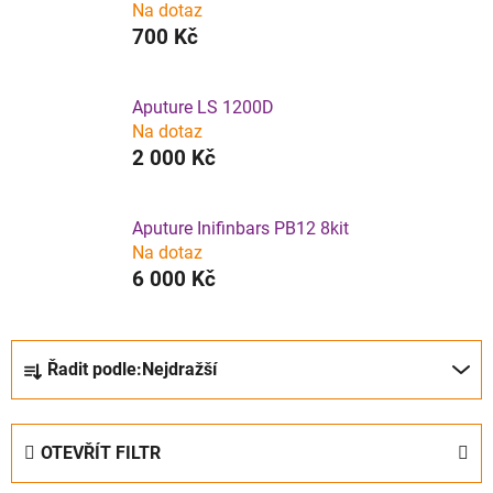
Na dotaz
700 Kč
Aputure LS 1200D
Na dotaz
2 000 Kč
Aputure Inifinbars PB12 8kit
Na dotaz
6 000 Kč
Ř
Řadit podle:
Nejdražší
a
z
e
OTEVŘÍT FILTR
n