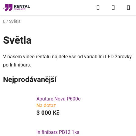
Přejít
Hledat
NÁKUP
na
obsah
KOŠÍK
Domů
/
Světla
Světla
V našem video rentalu najdete vše od
variabilní LED
žárovky
po Infinibars.
Nejprodávanější
Aputure Nova P600c
Na dotaz
3 000 Kč
Inifinibars PB12 1ks