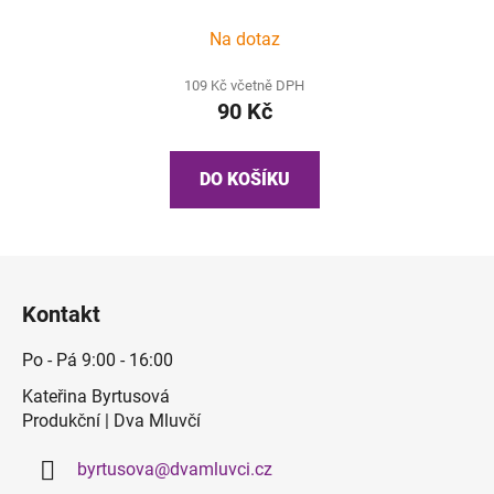
Na dotaz
109 Kč včetně DPH
90 Kč
DO KOŠÍKU
Z
á
Kontakt
p
a
Po - Pá 9:00 - 16:00
t
Kateřina Byrtusová
í
Produkční | Dva Mluvčí
byrtusova
@
dvamluvci.cz