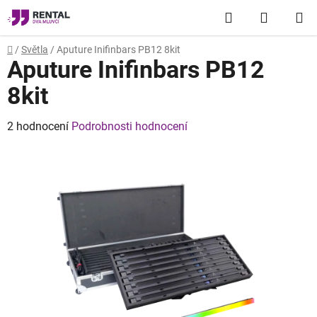
Přejít
Hledat
NÁKUP
na
obsah
KOŠÍK
Domů
/
Světla
/
Aputure Inifinbars PB12 8kit
Aputure Inifinbars PB12
8kit
Průměrné
2 hodnocení
Podrobnosti hodnocení
hodnocení
produktu
je
5,0
z
5
hvězdiček.