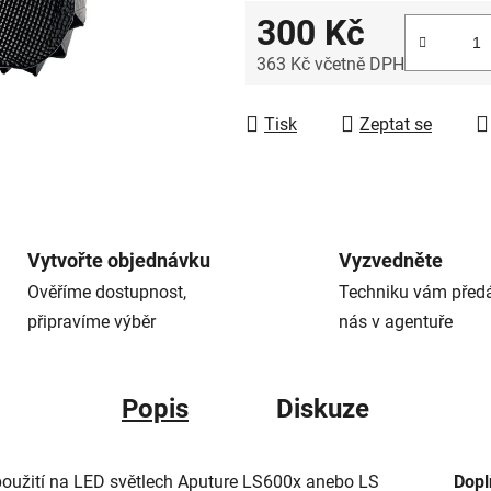
5
300 Kč
hvězdiček.
363 Kč včetně DPH
Měrná cena:
Tisk
Zeptat se
Vytvořte objednávku
Vyzvedněte
Ověříme dostupnost,
Techniku vám před
připravíme výběr
nás v agentuře
Popis
Diskuze
použití na LED světlech Aputure LS600x anebo LS
Dopl