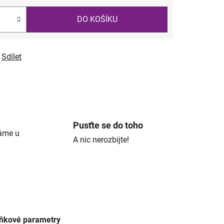
DO KOŠÍKU
Sdílet
Pusťte se do toho
áme u
A nic nerozbijte!
ňkové parametry