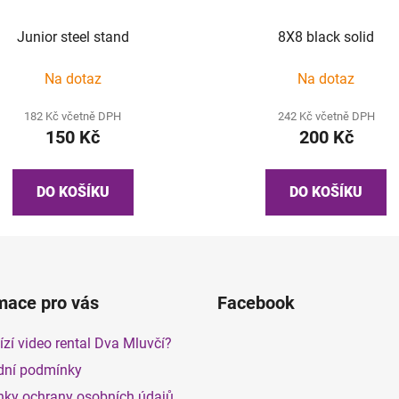
Junior steel stand
8X8 black solid
Na dotaz
Na dotaz
182 Kč včetně DPH
242 Kč včetně DPH
150 Kč
200 Kč
DO KOŠÍKU
DO KOŠÍKU
mace pro vás
Facebook
zí video rental Dva Mluvčí?
ní podmínky
ky ochrany osobních údajů