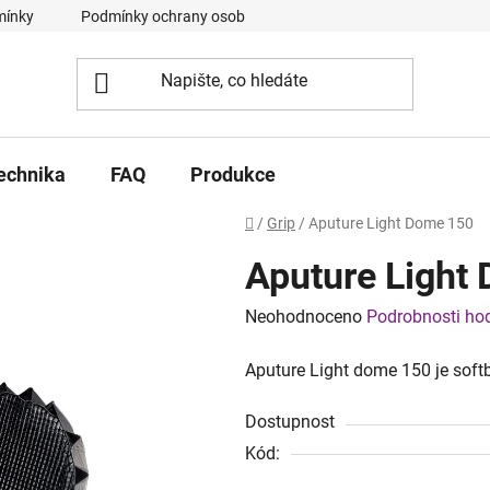
mínky
Podmínky ochrany osobních údajů
Kontakt
FA
echnika
FAQ
Produkce
Domů
/
Grip
/
Aputure Light Dome 150
Aputure Light
Průměrné
Neohodnoceno
Podrobnosti ho
hodnocení
Aputure Light dome 150 je soft
produktu
je
Dostupnost
0,0
Kód:
z