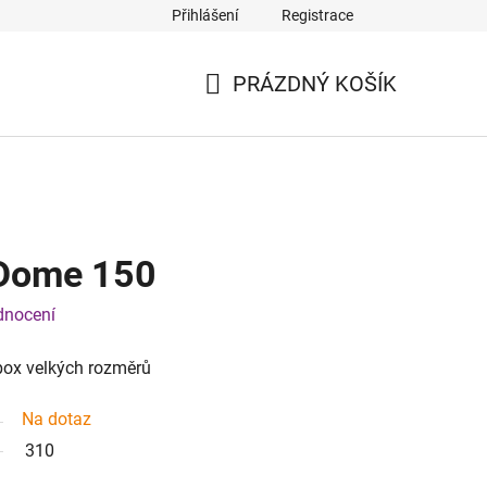
Přihlášení
Registrace
Q
PRÁZDNÝ KOŠÍK
NÁKUPNÍ
KOŠÍK
 Dome 150
dnocení
box velkých rozměrů
Na dotaz
310