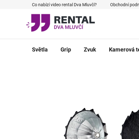
Přejít
Co nabízí video rental Dva Mluvčí?
Obchodní pod
na
obsah
Světla
Grip
Zvuk
Kamerová t