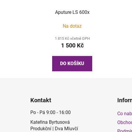
Aputure LS 600x
Na dotaz
1 815 Kč včetně DPH
1 500 Kč
DO KOŠÍKU
Z
á
Kontakt
Infor
p
a
Po - Pá 9:00 - 16:00
Co nabí
t
Kateřina Byrtusová
Obchod
í
Produkční | Dva Mluvčí
Podmín