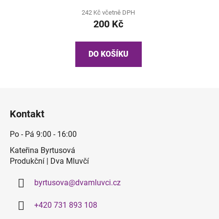
242 Kč včetně DPH
200 Kč
DO KOŠÍKU
Z
á
Kontakt
p
a
Po - Pá 9:00 - 16:00
t
Kateřina Byrtusová
í
Produkční | Dva Mluvčí
byrtusova
@
dvamluvci.cz
+420 731 893 108