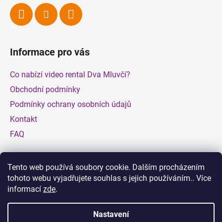
Informace pro vás
Co nabízí video rental Dva Mluvčí?
Obchodní podmínky
Podmínky ochrany osobních údajů
Kontakt
FAQ
Facebook
Tento web používá soubory cookie. Dalším procházením
tohoto webu vyjadřujete souhlas s jejich používáním.. Více
informací
zde
.
Nastavení