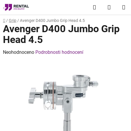
Přejít
Hledat
NÁKUP
na
obsah
KOŠÍK
Domů
/
Grip
/
Avenger D400 Jumbo Grip Head 4.5
Avenger D400 Jumbo Grip
Head 4.5
Průměrné
Neohodnoceno
Podrobnosti hodnocení
hodnocení
produktu
je
0,0
z
5
hvězdiček.