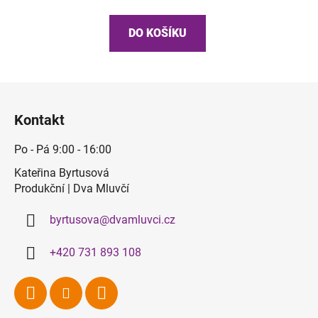
DO KOŠÍKU
Z
á
Kontakt
p
a
Po - Pá 9:00 - 16:00
t
Kateřina Byrtusová
í
Produkční | Dva Mluvčí
byrtusova
@
dvamluvci.cz
+420 731 893 108