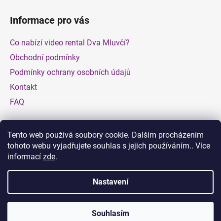
Informace pro vás
Co nabízí video rental Dva Mluvčí?
Obchodní podmínky
Podmínky ochrany osobních údajů
Kontakt
FAQ
Facebook
Tento web používá soubory cookie. Dalším procházením
tohoto webu vyjadřujete souhlas s jejich používáním.. Více
informací
zde
.
Nastavení
Vytvořil Shoptet
Souhlasím
Copyright 2026
Dva Mluvčí Rental
. Všechna práva