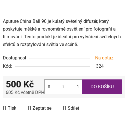
Aputure China Ball 90 je kulatý světelný difuzér, který
poskytuje měkké a rovnoměrné osvětlení pro fotografii a
filmování. Tento produkt je ideální pro vytváření světelných
efektů a rozptylování světla ve scéně.
Dostupnost
Na dotaz
Kód:
324
500 Kč
DO KOŠÍKU
605 Kč včetně DPH
Měrná cena:
Tisk
Zeptat se
Sdílet