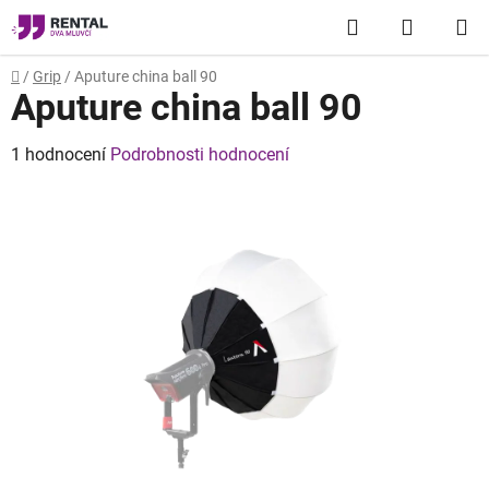
Přejít
Hledat
NÁKUP
na
obsah
KOŠÍK
Domů
/
Grip
/
Aputure china ball 90
Aputure china ball 90
Průměrné
1 hodnocení
Podrobnosti hodnocení
hodnocení
produktu
je
5,0
z
5
hvězdiček.